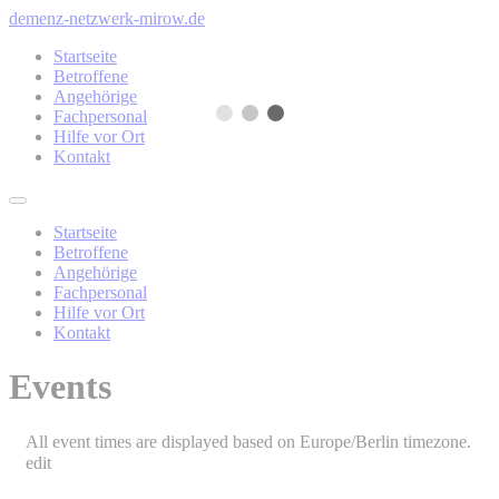
Zum
demenz-netzwerk-mirow.de
Inhalt
Startseite
wechseln
Betroffene
Angehörige
Fachpersonal
Hilfe vor Ort
Kontakt
Startseite
Betroffene
Angehörige
Fachpersonal
Hilfe vor Ort
Kontakt
Events
All event times are displayed based on Europe/Berlin timezone.
edit